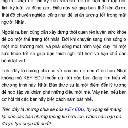
Người Nhật có tính kỷ luật rất cao, do đó bạn nên tập dần
tính kỷ luật và đúng giờ. Điều này sẽ giúp bạn thể hiện được
thái độ chuyên nghiệp, cũng như để lại ấn tượng tốt trong mắt
người Nhật.
Ngoài ra, bạn cũng cần xây dựng thói quen rèn luyện sức khỏe
để có một thể trạng tốt nhất. Bởi khi chuyển sang sinh sống ở
một môi trường mới, và phải sống một mình việc duy trì một
sức khỏe tốt sẽ giúp bạn thích nghi tốt hơn và hạn chế các
bệnh lặt vặt.
Trên đây là những chia sẻ về câu hỏi có nên đi du học Nhật
không mà KEY EDU muốn gửi tới các bạn đang tìm hiểu về
chương trình này. Nhật Bản thực sự là một điểm đến lý tưởng
để học tập và khám phá những điều mới mẻ. Vậy nên, nếu bạn
cơ hội thì các bạn hãy biết cách nắm bắt nhé.
Trên đây là những chia sẻ của
KEY EDU
, hy vọng sẽ mang
lại cho các bạn những thông tin hữu ích. Chúc các bạn có
được lựa chọn tốt nhất!