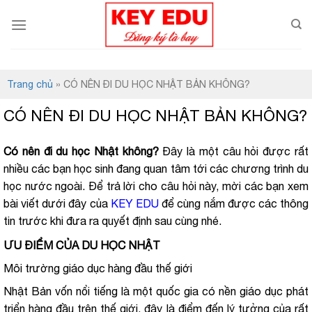
S
k
i
p
t
Trang chủ
»
CÓ NÊN ĐI DU HỌC NHẬT BẢN KHÔNG?
o
c
CÓ NÊN ĐI DU HỌC NHẬT BẢN KHÔNG?
o
n
Có nên đi du học Nhật không?
Đây là một câu hỏi được rất
t
nhiều các bạn học sinh đang quan tâm tới các chương trình du
e
học nước ngoài. Để trả lời cho câu hỏi này, mời các bạn xem
n
bài viết dưới đây của
KEY EDU
để cùng nắm được các thông
t
tin trước khi đưa ra quyết định sau cùng nhé.
ƯU ĐIỂM CỦA DU HỌC NHẬT
Môi trường giáo dục hàng đầu thế giới
Nhật Bản vốn nổi tiếng là một quốc gia có nền giáo dục phát
triển hàng đầu trên thế giới, đây là điểm đến lý tưởng của rất