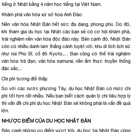
tiếng ở Nhật bằng 4 năm học tiếng tại Việt Nam.
Khám phá văn hóa xứ sở hoa Anh Đào
Nền văn hóa Nhật Bản hết sức đa dạng, phong phú. Do đó,
khi tham gia du học tại Nhật các bạn sẽ có cơ hội khám phá,
trải nghiệm nền văn hóa độc đáo này. Bên cạnh đó, Nhật Bản
còn có nhiều danh lam thắng cảnh tuyệt vời, khu di tích lịch sử
như núi Phú Sĩ, cố đô Kyoto,… Bạn cũng có thể trải nghiệm
văn hóa trà đạo, văn hóa samurai, nền ẩm thực truyền thống
đặc sắc,..
Chi phí tương đối thấp
So với các nước phương Tây, du học Nhật Bản có mức chi
phí tốt hơn rất nhiều. Nếu bạn biết cách quản lý chi tiêu hợp lý
thì vấn đề chi phí du học Nhật Bản sẽ không phải là vấn đề quá
lớn.
NHƯỢC ĐIỂM CỦA DU HỌC NHẬT BẢN
Bên cạnh những ưu điểm vượt trội, du học tại Nhật Bản cũng